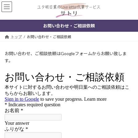
コ
ナ
ン
ビ
テ
ゲ
ン
ー
お問い合わせ・ご相談依頼
ツ
シ
へ
ョ
トップ
お問い合わせ・ご相談依頼
ス
ン
キ
に
ッ
移
お問い合わせ、ご相談依頼はGoogleフォームからお願い致しま
プ
動
す。