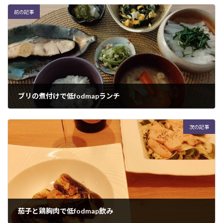
前の記事
ブリの煮付けで低fodmapランチ
2022年8月19日
次の記事
茄子と鶏胸肉で低fodmap飲み