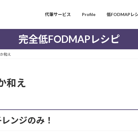
代筆サービス
Profile
低FODMAPレ
完全低FODMAPレシピ
か和え
か和え
子レンジのみ！