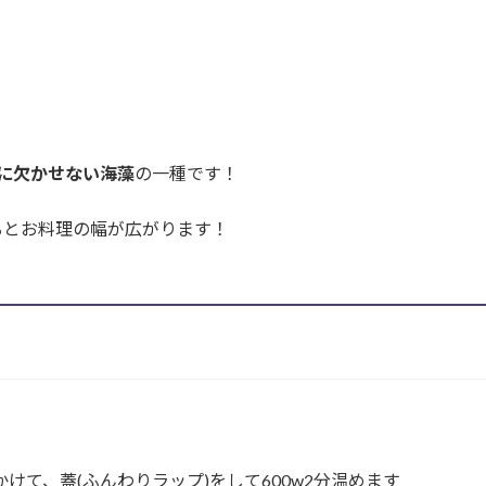
食に欠かせない海藻
の一種です！
るとお料理の幅が広がります！
けて、蓋(ふんわりラップ)をして600w2分温めます