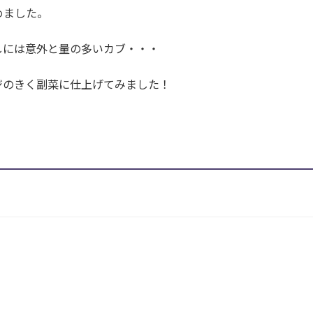
めました。
しには意外と量の多いカブ・・・
ジのきく副菜に仕上げてみました！