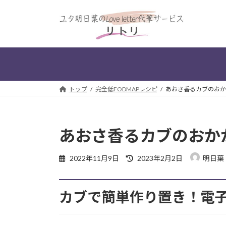
コ
ナ
ン
ビ
テ
ゲ
ン
ー
ツ
シ
へ
ョ
ス
ン
トップ
完全低FODMAPレシピ
あおさ香るカブのおか
キ
に
ッ
移
プ
動
あおさ香るカブのおか
最
2022年11月9日
2023年2月2日
明日葉
終
更
新
カブで簡単作り置き！電
日
時
: