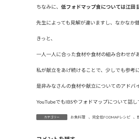
ちなみに、
低フォドマップ食については江田 
先生によっても見解が違いますし、なかなか
きっと、
一人一人に合った食材や食材の組み合わせが
私が献立をあげ続けることで、少しでも参考
是非みなさんの食材や献立についてのアドバ
YouTubeでもIBSやフォドマップについて
お魚料理
、
完全低FODMAPレシピ
、
カテゴリー
コメントを残す