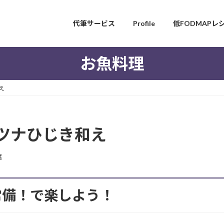
代筆サービス
Profile
低FODMAPレ
お魚料理
え
ツナひじき和え
葉
常備！で楽しよう！