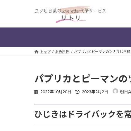
コ
ナ
ン
ビ
テ
ゲ
ン
ー
ツ
シ
へ
ョ
ス
ン
トップ
お魚料理
パプリカとピーマンのツナひじき和
キ
に
ッ
移
プ
動
パプリカとピーマンの
最
2022年10月20日
2023年2月2日
明日
終
更
新
ひじきはドライパックを
日
時
: