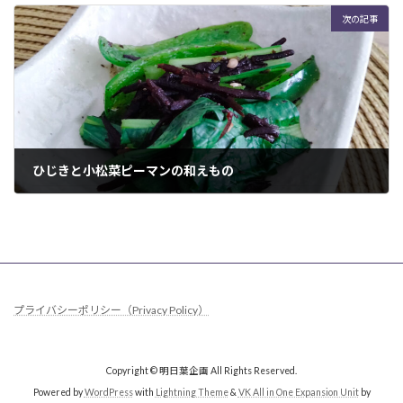
次の記事
ひじきと小松菜ピーマンの和えもの
2022年12月20日
プライバシーポリシー（Privacy Policy）
Copyright © 明日葉企画 All Rights Reserved.
Powered by
WordPress
with
Lightning Theme
&
VK All in One Expansion Unit
by