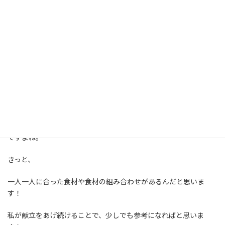
過敏性腸症候群は、低フォドマップ食事法での改善が期待されま
す。
ですが、私自身、本などで勉強をしても体調はその通りではない
部分も多いです。
ちなみに、
低フォドマップ食については江田 証先生
を参考にして
おります。
先生によっても見解が違いますし、なかなか健康になるのは難しい
ですよね。
きっと、
一人一人に合った食材や食材の組み合わせがあるんだと思いま
す！
私が献立をあげ続けることで、少しでも参考になればと思いま