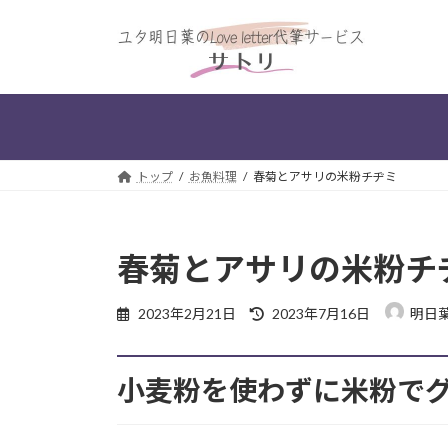
コ
ナ
ン
ビ
テ
ゲ
ン
ー
ツ
シ
へ
ョ
ス
ン
トップ
お魚料理
春菊とアサリの米粉チヂミ
キ
に
ッ
移
プ
動
春菊とアサリの米粉チ
最
2023年2月21日
2023年7月16日
明日
終
更
新
小麦粉を使わずに米粉で
日
時
: