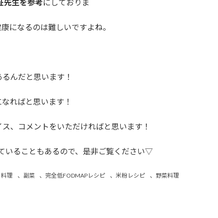
証先生を参考
にしておりま
健康になるのは難しいですよね。
あるんだと思います！
になればと思います！
イス、コメントをいただければと思います！
話していることもあるので、是非ご覧ください▽
う料理
、
副菜
、
完全低FODMAPレシピ
、
米粉レシピ
、
野菜料理