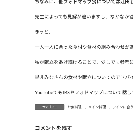
ちなみに、
低フォドマップ食については江田 
先生によっても見解が違いますし、なかなか
きっと、
一人一人に合った食材や食材の組み合わせが
私が献立をあげ続けることで、少しでも参考
是非みなさんの食材や献立についてのアドバ
YouTubeでもIBSやフォドマップについて
お魚料理
、
メイン料理
、
ワインに合
カテゴリー
コメントを残す