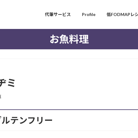
代筆サービス
Profile
低FODMAPレ
お魚料理
ヂミ
葉
グルテンフリー