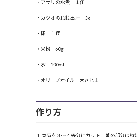
・アサリの水煮 １缶
・カツオの顆粒出汁 3g
・卵 １個
・米粉 60g
・水 100ml
・オリーブオイル 大さじ１
作り方
１.春菊を３〜４等分にカット。茎の部分は縦