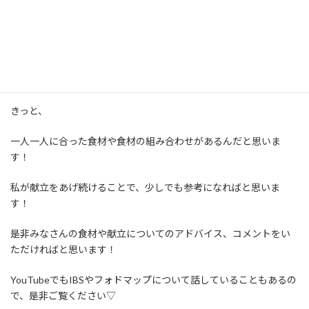
ちなみに、
低フォドマップ食については江田 証先生を参考
にして
おりま
先生によっても見解が違いますし、なかなか健康になるのは難しい
ですよね。
きっと、
一人一人に合った食材や食材の組み合わせがあるんだと思いま
す！
私が献立をあげ続けることで、少しでも参考になればと思いま
す！
是非みなさんの食材や献立についてのアドバイス、コメントをい
ただければと思います！
YouTubeでもIBSやフォドマップについて話していることもあるの
で、是非ご覧ください▽