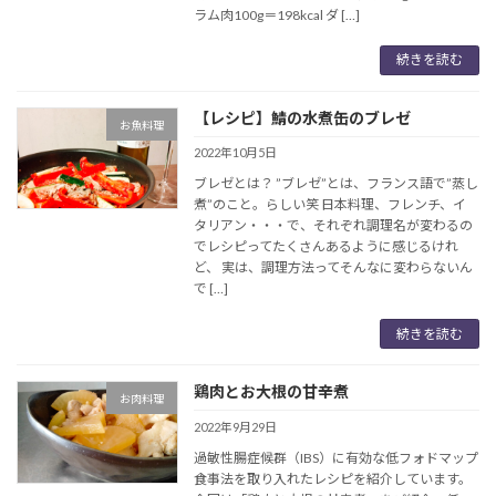
ラム肉100g＝198kcal ダ […]
続きを読む
【レシピ】鯖の水煮缶のブレゼ
お魚料理
2022年10月5日
ブレゼとは？ ”ブレゼ”とは、フランス語で”蒸し
煮”のこと。らしい笑 日本料理、フレンチ、イ
タリアン・・・で、それぞれ調理名が変わるの
でレシピってたくさんあるように感じるけれ
ど、 実は、調理方法ってそんなに変わらないん
で […]
続きを読む
鶏肉とお大根の甘辛煮
お肉料理
2022年9月29日
過敏性腸症候群（IBS）に有効な低フォドマップ
食事法を取り入れたレシピを紹介しています。