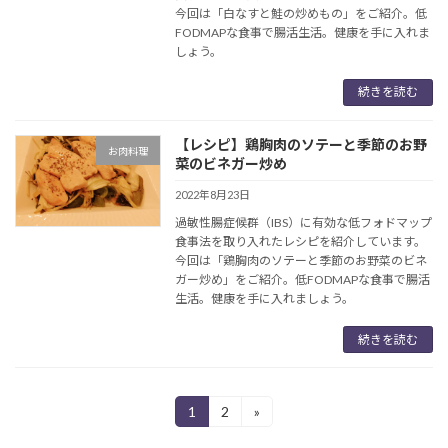
今回は「白なすと鮭の炒めもの」をご紹介。低
FODMAPな食事で腸活生活。健康を手に入れま
しょう。
続きを読む
【レシピ】鶏胸肉のソテーと季節のお野
お肉料理
菜のビネガー炒め
2022年8月23日
過敏性腸症候群（IBS）に有効な低フォドマップ
食事法を取り入れたレシピを紹介しています。
今回は「鶏胸肉のソテーと季節のお野菜のビネ
ガー炒め」をご紹介。低FODMAPな食事で腸活
生活。健康を手に入れましょう。
続きを読む
投
1
2
»
固
固
定
定
稿