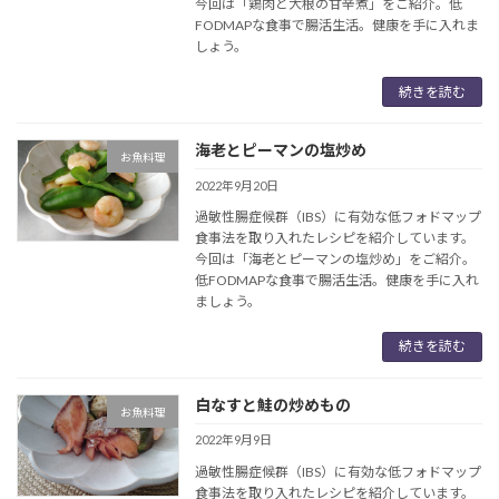
今回は「鶏肉と大根の甘辛煮」をご紹介。低
FODMAPな食事で腸活生活。健康を手に入れま
しょう。
続きを読む
海老とピーマンの塩炒め
お魚料理
2022年9月20日
過敏性腸症候群（IBS）に有効な低フォドマップ
食事法を取り入れたレシピを紹介しています。
今回は「海老とピーマンの塩炒め」をご紹介。
低FODMAPな食事で腸活生活。健康を手に入れ
ましょう。
続きを読む
白なすと鮭の炒めもの
お魚料理
2022年9月9日
過敏性腸症候群（IBS）に有効な低フォドマップ
食事法を取り入れたレシピを紹介しています。