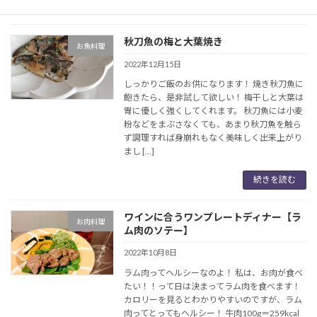
続きを読む
秋刀魚の梅と大葉焼き
お魚料理
2022年12月15日
しっかりご飯のお供になります！ 焼き秋刀魚に
飽きたら、是非試して欲しい！ 梅干しと大葉は
胃に優しく強くしてくれます。 秋刀魚には小麦
粉などをまぶさなくても、あまり秋刀魚を触ら
ず調理すれば身崩れもなく美味しく出来上がり
まし […]
続きを読む
ワインに合うワンプレートディナー【ラ
お肉料理
ム肉のソテー】
2022年10月8日
ラム肉ってヘルシーなのよ！ 私は、お肉が食べ
たい！！って日は決まってラム肉を食べます！
カロリーを見るとわかりやすいのですが、ラム
肉ってとってもヘルシー！ 牛肉100g＝259kcal